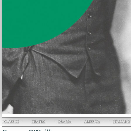
I CLASSICI
TEATRO
DRAMA
AMERICA
ITALIANO