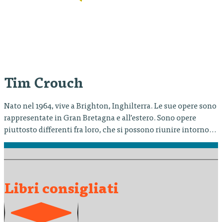
Tim Crouch
Nato nel 1964, vive a Brighton, Inghilterra. Le sue opere sono
rappresentate in Gran Bretagna e all’estero. Sono opere
piuttosto differenti fra loro, che si possono riunire intorno
all’idea di un’instancabile sperimentazione di forme teatrali
fondate sulla messa in discussione – o meglio «de-
materializzazione», come la definisce citando una formula
coniata da Lucy Lippard per…
Libri consigliati