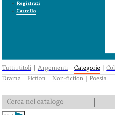
Registrati
Carrello
Tutti i titoli
Argomenti
Categorie
Col
Drama
Fiction
Non-fiction
Poesia