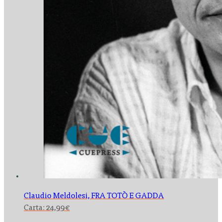
Claudio Meldolesi,
FRA TOTÒ E GADDA
Carta:
24,99
€