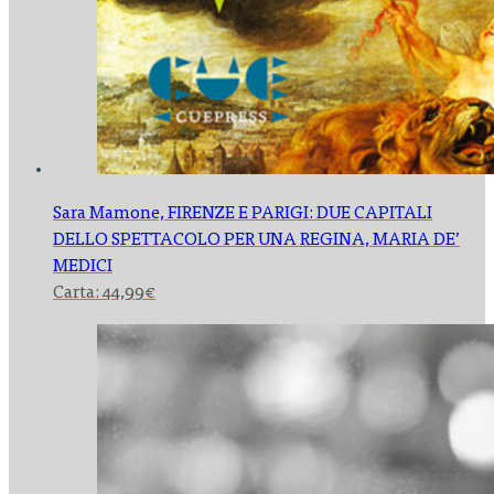
Sara Mamone,
FIRENZE E PARIGI: DUE CAPITALI
DELLO SPETTACOLO PER UNA REGINA, MARIA DE’
MEDICI
Carta:
44,99
€