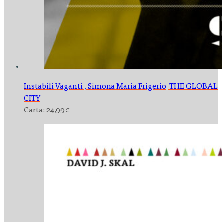
Instabili Vaganti , Simona Maria Frigerio,
THE GLOBAL
CITY
Carta:
24,99
€