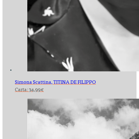
Simona Scattina,
TITINA DE FILIPPO
Carta:
34,99
€