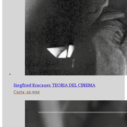
Siegfried Kracauer,
TEORIA DEL CINEMA
Carta:
42,99
€