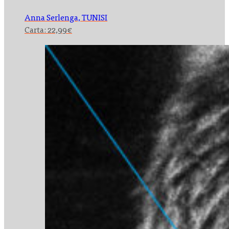
Anna Serlenga,
TUNISI
Carta:
22,99
€