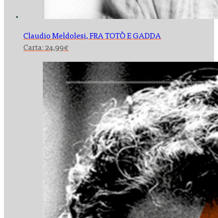
Claudio Meldolesi,
FRA TOTÒ E GADDA
Carta:
24,99
€