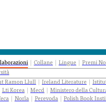
laborazioni
Collane
Lingue
Premi No
sità
tut Ramon Llull
Ireland Literature
Istit
Lti Korea
Mecd
Ministero della Cultu
Ceca
Norla
Perevoda
Polish Book Insti