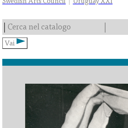
Swedish Arts Council
Uruguay XXI
Vai