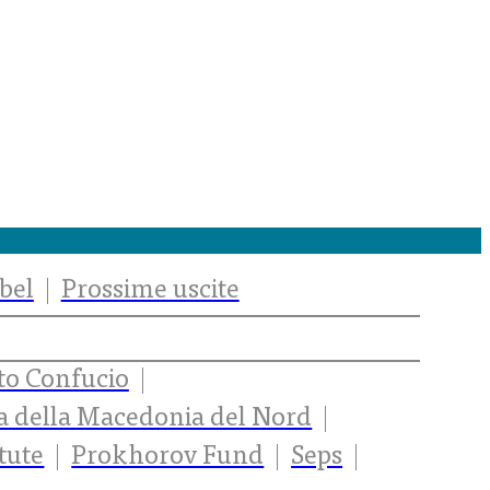
bel
Prossime uscite
uto Confucio
ra della Macedonia del Nord
tute
Prokhorov Fund
Seps