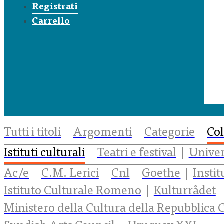
Registrati
Carrello
Tutti i titoli
Argomenti
Categorie
Col
Istituti culturali
Teatri e festival
Univer
Ac/e
C.M. Lerici
Cnl
Goethe
Insti
Istituto Culturale Romeno
Kulturrådet
Ministero della Cultura della Repubblica 